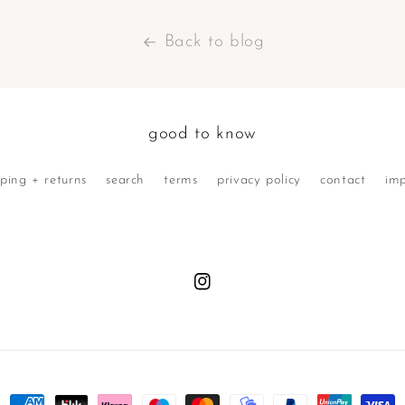
Back to blog
good to know
pping + returns
search
terms
privacy policy
contact
imp
Instagram