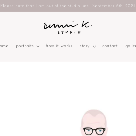
Please note that I am out of the studio until September 6th, 2024
ome
portraits
how it works
story
contact
galle